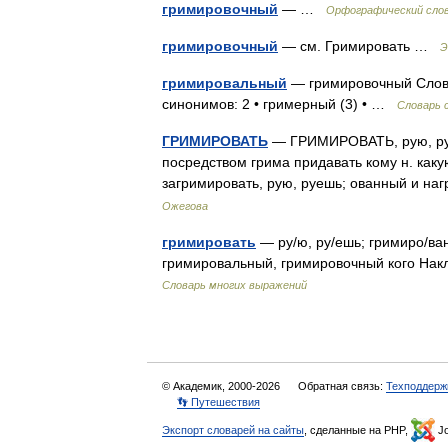
гримировочный
— …
Орфографический слов
гримировочный
— см. Гримировать …
Э
гримировальный
— гримировочный Слова
синонимов: 2 • гримерный (3) • …
Словарь 
ГРИМИРОВАТЬ
— ГРИМИРОВАТЬ, рую, руеш
посредством грима придавать кому н. какую 
загримировать, рую, руешь; ованный и на
Ожегова
гримировать
— ру/ю, ру/ешь; гримиро/ванн
гримировальный, гримировочный кого Нак
Словарь многих выражений
© Академик, 2000-2026
Обратная связь:
Техподдерж
👣 Путешествия
Экспорт словарей на сайты
, сделанные на PHP,
Jo