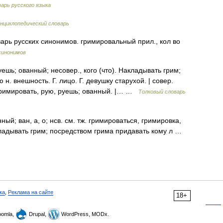
арь русского языка
нциклопедический словарь
рь русских синонимов. гримировальный прил., кол во
синонимов
ь; ованный; несовер., кого (что). Накладывать грим;
н. внешность. Г. лицо. Г. девушку старухой. | совер.
гримировать, рую, руешь; ованный. |… …
Толковый словарь
ый; ван, а, о; нсв. см. тж. гримироваться, гримировка,
ладывать грим; посредством грима придавать кому л …
ка
,
Реклама на сайте
18+
omla,
Drupal,
WordPress, MODx.