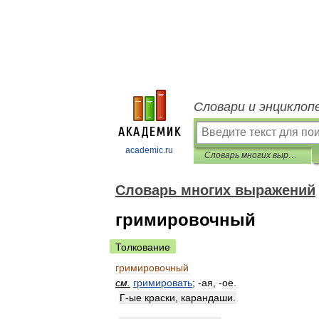
Словари и энциклоп
academic.ru
Словарь многих выражений
Словарь многих выражений
гримировочный
Толкование
гримировочный
см
.
гримировать
; -
ая
, -
ое
.
Г
-
ые
краски
,
карандаши
.