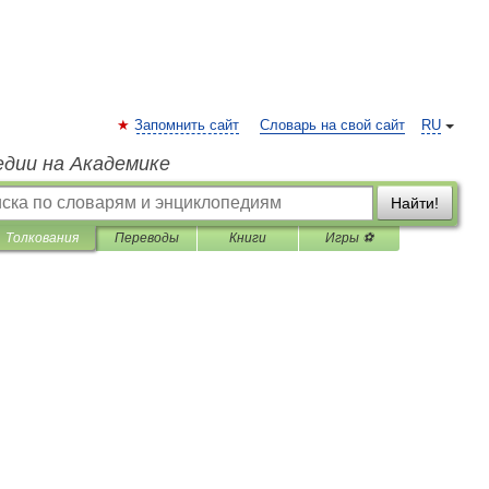
Запомнить сайт
Словарь на свой сайт
RU
едии на Академике
Найти!
Толкования
Переводы
Книги
Игры ⚽