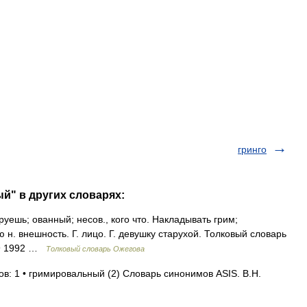
гринго
й" в других словарях:
шь; ованный; несов., кого что. Накладывать грим;
 н. внешность. Г. лицо. Г. девушку старухой. Толковый словарь
49 1992 …
Толковый словарь Ожегова
в: 1 • гримировальный (2) Словарь синонимов ASIS. В.Н.