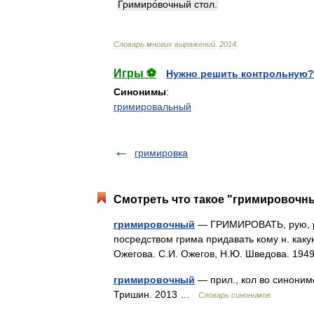
Гримиро́вочный
стол
.
Словарь
многих
выражений
.
2014
.
Игры ⚽
Нужно решить контрольную?
Синонимы
:
гримировальный
гримировка
Смотреть что такое "гримировочны
гримировочный
— ГРИМИРОВАТЬ, рую, руе
посредством грима придавать кому н. какую
Ожегова. С.И. Ожегов, Н.Ю. Шведова. 19
гримировочный
— прил., кол во синонимо
Тришин. 2013 …
Словарь синонимов